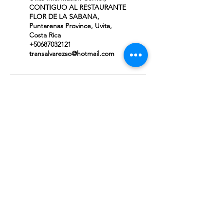
CONTIGUO AL RESTAURANTE
FLOR DE LA SABANA,
Puntarenas Province, Uvita,
Costa Rica
+50687032121
transalvarezso@hotmail.com
Dirección:
Sierpe, Osa, Puntarenas,
60503
Correo:
transalvarezso@hotmail.com
Teléfono:
(+506) 8703-2121