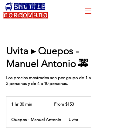
Uvita ▸ Quepos -
Manuel Antonio 🚕
Los precios mostrados son por grupo de 1 a
3 personas y de 4 a 10 personas.
From
150
1 hr 30 min
1
From $150
US
dollars
h
3
Quepos - Manuel Antonio
|
Uvita
0
m
i