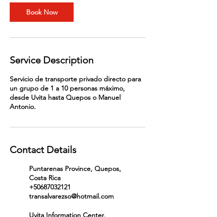
n
Book Now
Service Description
Servicio de transporte privado directo para
un grupo de 1 a 10 personas máximo,
desde Uvita hasta Quepos o Manuel
Antonio.
Contact Details
Puntarenas Province, Quepos,
Costa Rica
+50687032121
transalvarezso@hotmail.com
Uvita Information Center,