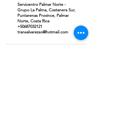
Servicentro Palmar Norte -
Grupo La Palma, Costanera Sur,
Puntarenas Province, Palmar
Norte, Costa Rica
+50687032121
transalvarezso@hotmail.com
Dirección:
Sierpe, Osa, Puntarenas,
60503
Correo:
transalvarezso@hotmail.com
Teléfono:
(+506) 8703-2121