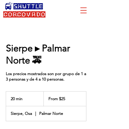
Sierpe ▸ Palmar
Norte 🚕
Los precios mostrados son por grupo de 1 a
3 personas y de 4 a 10 personas.
From
25
20 min
2
From $25
US
dollars
0
m
Sierpe, Osa
|
Palmar Norte
i
n